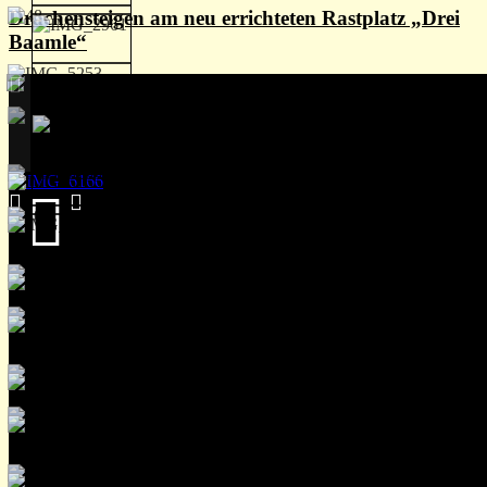
Drachensteigen am neu errichteten Rastplatz „Drei
Baamle“