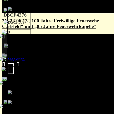
21.-23.06.13 „100 Jahre Freiwillige Feuerwehr
Carlsfeld“ und „85 Jahre Feuerwehrkapelle“