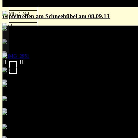
Gipfeltreffen am Schneehübel am 08.09.13