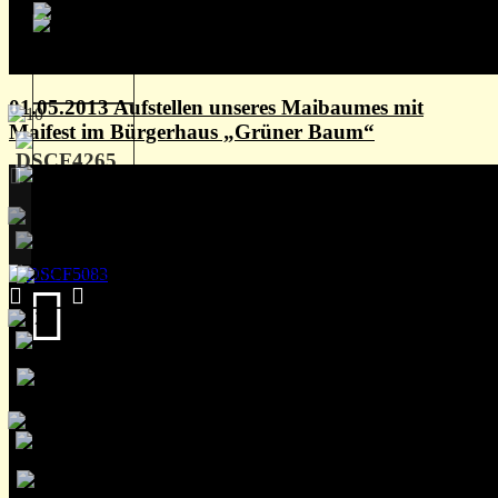
01.05.2013 Aufstellen unseres Maibaumes mit
Maifest im Bürgerhaus „Grüner Baum“