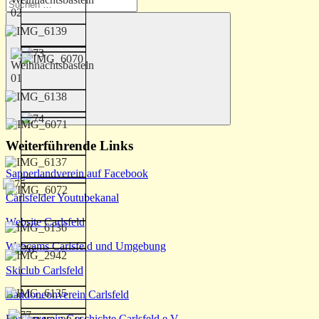
Suchen
nach:
Suchen
Weiterführende Links
Sapperlandverein auf Facebook
Carlsfelder Youtubekanal
Website Carlsfeld
Webcams Carlsfeld und Umgebung
Skiclub Carlsfeld
Bandoneonverein Carlsfeld
Förderverein Geschichte Carlsfeld e.V.