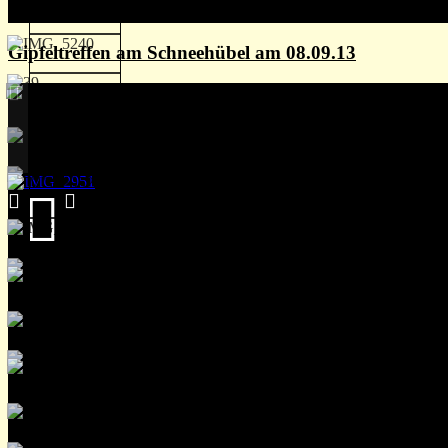
Gipfeltreffen am Schneehübel am 08.09.13