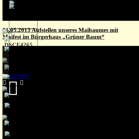
01.05.2013 Aufstellen unseres Maibaumes mit
Maifest im Bürgerhaus „Grüner Baum“