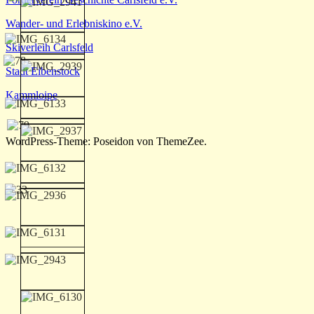
Wander- und Erlebniskino e.V.
Skiverleih Carlsfeld
Stadt Eibenstock
Kammloipe
WordPress-Theme: Poseidon von ThemeZee.