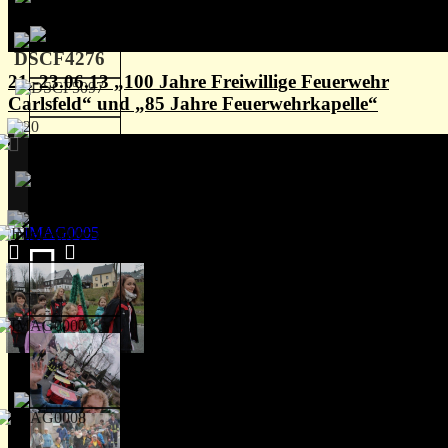
21.-23.06.13 „100 Jahre Freiwillige Feuerwehr
Carlsfeld“ und „85 Jahre Feuerwehrkapelle“