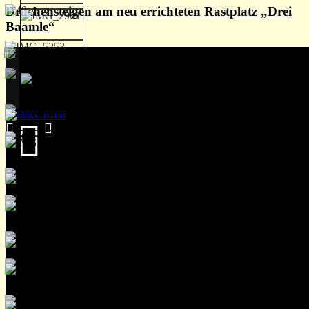
Drachensteigen am neu errichteten Rastplatz „Drei
Baamle“