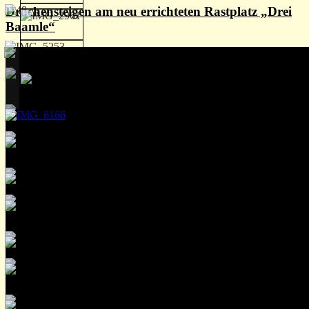
Drachensteigen am neu errichteten Rastplatz „Drei
Baamle“