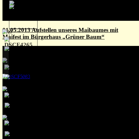
01.05.2013 Aufstellen unseres Maibaumes mit
Maifest im Bürgerhaus „Grüner Baum“