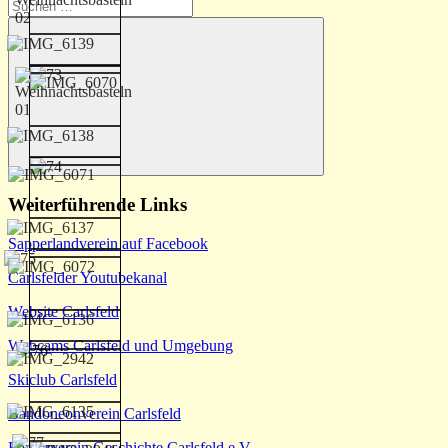
Suchen
nach:
Suchen
Weiterführende Links
Sapperlandverein auf Facebook
Carlsfelder Youtubekanal
Website Carlsfeld
Webcams Carlsfeld und Umgebung
Skiclub Carlsfeld
Bandoneonverein Carlsfeld
Förderverein Geschichte Carlsfeld e.V.