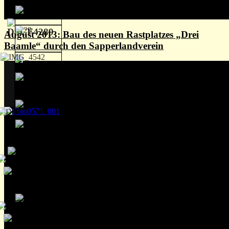
August 2013: Bau des neuen Rastplatzes „Drei
Baamle“ durch den Sapperlandverein