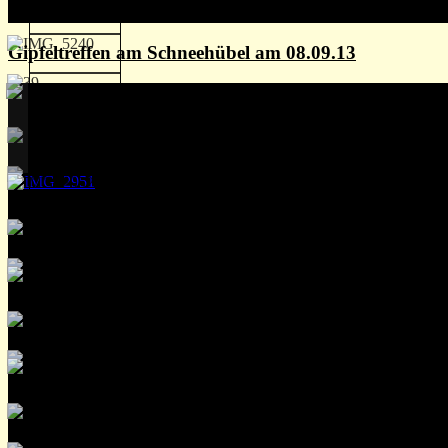
Gipfeltreffen am Schneehübel am 08.09.13