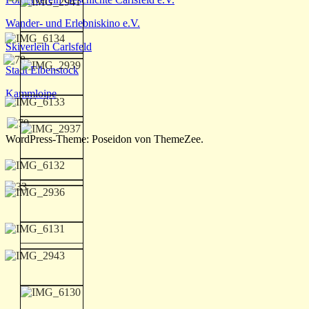
Wander- und Erlebniskino e.V.
Skiverleih Carlsfeld
Stadt Eibenstock
Kammloipe
WordPress-Theme: Poseidon von ThemeZee.