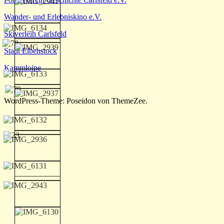
Wander- und Erlebniskino e.V.
Skiverleih Carlsfeld
Stadt Eibenstock
Kammloipe
WordPress-Theme: Poseidon von ThemeZee.