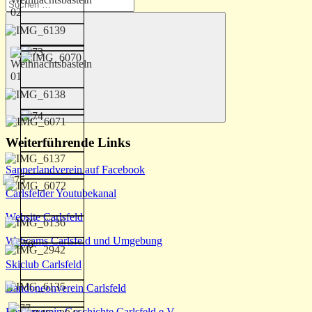
Suchen
nach:
Suchen
Weiterführende Links
Sapperlandverein auf Facebook
Carlsfelder Youtubekanal
Website Carlsfeld
Webcams Carlsfeld und Umgebung
Skiclub Carlsfeld
Bandoneonverein Carlsfeld
Förderverein Geschichte Carlsfeld e.V.