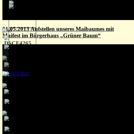
01.05.2013 Aufstellen unseres Maibaumes mit
Maifest im Bürgerhaus „Grüner Baum“