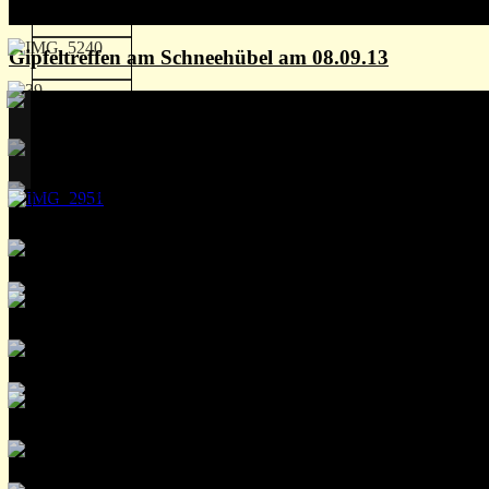
Gipfeltreffen am Schneehübel am 08.09.13