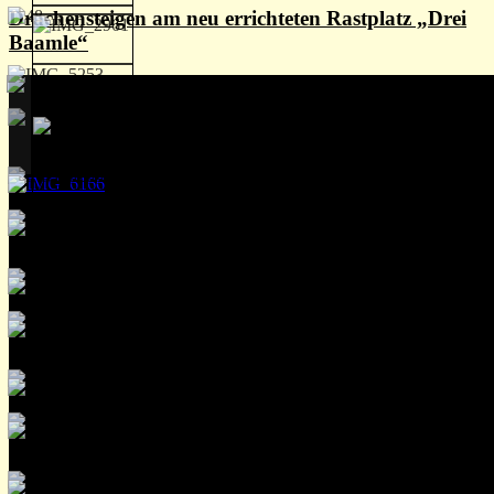
Drachensteigen am neu errichteten Rastplatz „Drei
Baamle“