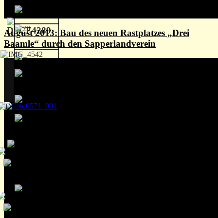
August 2013: Bau des neuen Rastplatzes „Drei
Baamle“ durch den Sapperlandverein