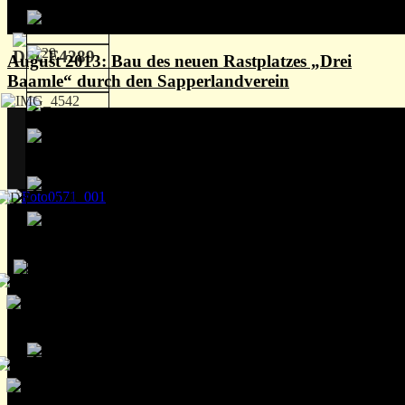
August 2013: Bau des neuen Rastplatzes „Drei
Baamle“ durch den Sapperlandverein