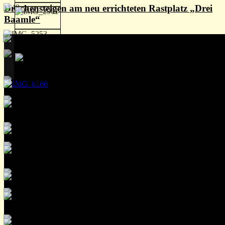
Drachensteigen am neu errichteten Rastplatz „Drei
Baamle“