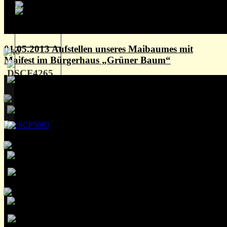
01.05.2013 Aufstellen unseres Maibaumes mit
Maifest im Bürgerhaus „Grüner Baum“