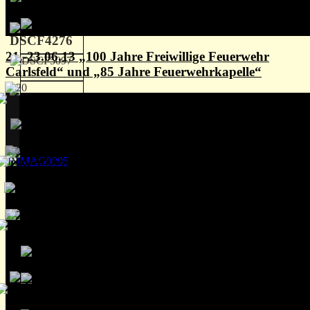
21.-23.06.13 „100 Jahre Freiwillige Feuerwehr
Carlsfeld“ und „85 Jahre Feuerwehrkapelle“