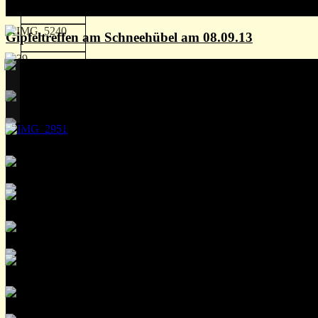
Gipfeltreffen am Schneehübel am 08.09.13