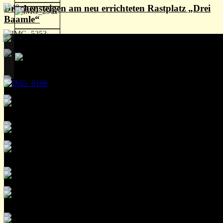
Drachensteigen am neu errichteten Rastplatz „Drei
Baamle“