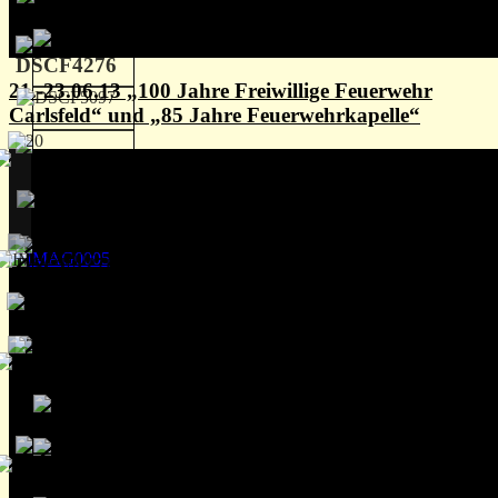
21.-23.06.13 „100 Jahre Freiwillige Feuerwehr
Carlsfeld“ und „85 Jahre Feuerwehrkapelle“