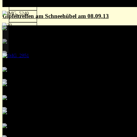
Gipfeltreffen am Schneehübel am 08.09.13