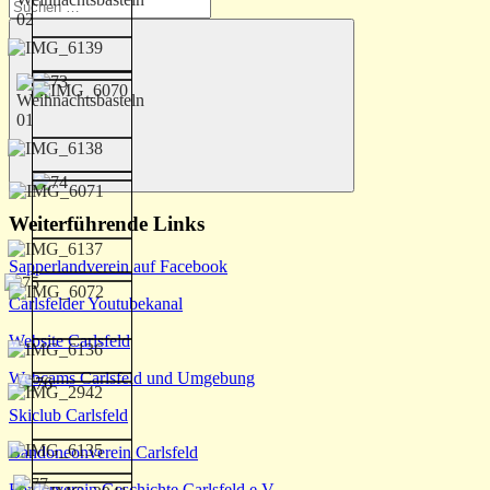
Suchen
nach:
Suchen
Weiterführende Links
Sapperlandverein auf Facebook
Carlsfelder Youtubekanal
Website Carlsfeld
Webcams Carlsfeld und Umgebung
Skiclub Carlsfeld
Bandoneonverein Carlsfeld
Förderverein Geschichte Carlsfeld e.V.