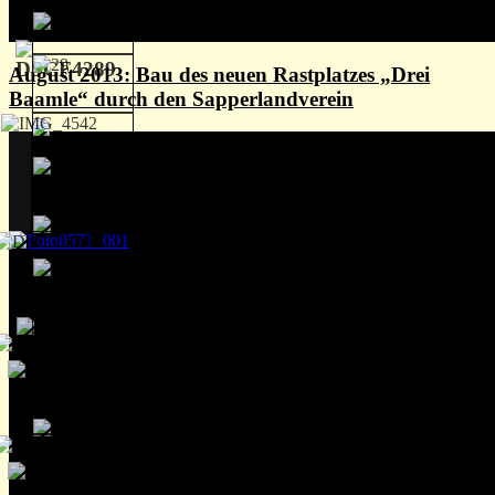
August 2013: Bau des neuen Rastplatzes „Drei
Baamle“ durch den Sapperlandverein