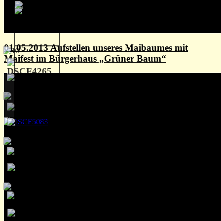
01.05.2013 Aufstellen unseres Maibaumes mit
Maifest im Bürgerhaus „Grüner Baum“