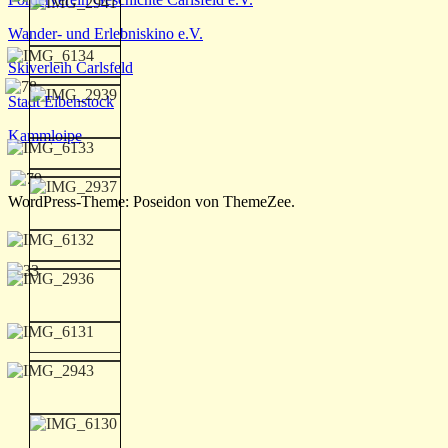
Wander- und Erlebniskino e.V.
Skiverleih Carlsfeld
Stadt Eibenstock
Kammloipe
WordPress-Theme: Poseidon von ThemeZee.