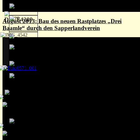
August 2013: Bau des neuen Rastplatzes „Drei
Baamle“ durch den Sapperlandverein