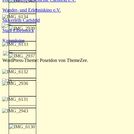
Wander- und Erlebniskino e.V.
Skiverleih Carlsfeld
Stadt Eibenstock
Kammloipe
WordPress-Theme: Poseidon von ThemeZee.