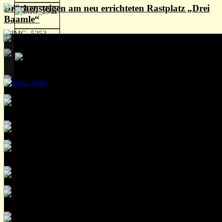
Drachensteigen am neu errichteten Rastplatz „Drei
Baamle“