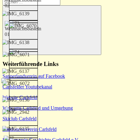
Suchen
nach:
Suchen
Weiterführende Links
Sapperlandverein auf Facebook
Carlsfelder Youtubekanal
Website Carlsfeld
Webcams Carlsfeld und Umgebung
Skiclub Carlsfeld
Bandoneonverein Carlsfeld
Förderverein Geschichte Carlsfeld e.V.