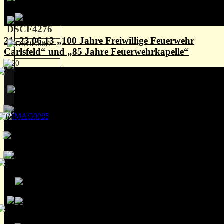
21.-23.06.13 „100 Jahre Freiwillige Feuerwehr
Carlsfeld“ und „85 Jahre Feuerwehrkapelle“