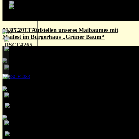
01.05.2013 Aufstellen unseres Maibaumes mit
Maifest im Bürgerhaus „Grüner Baum“