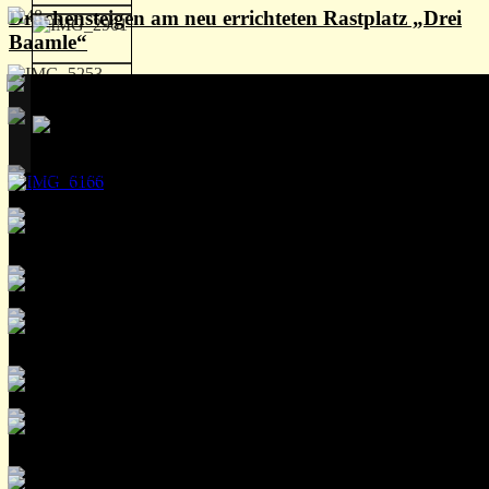
Drachensteigen am neu errichteten Rastplatz „Drei
Baamle“