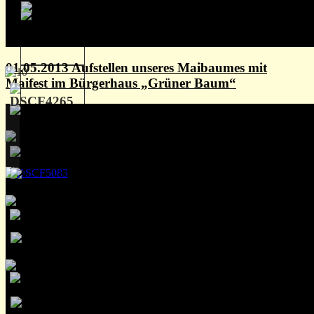
01.05.2013 Aufstellen unseres Maibaumes mit
Maifest im Bürgerhaus „Grüner Baum“