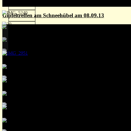
Gipfeltreffen am Schneehübel am 08.09.13