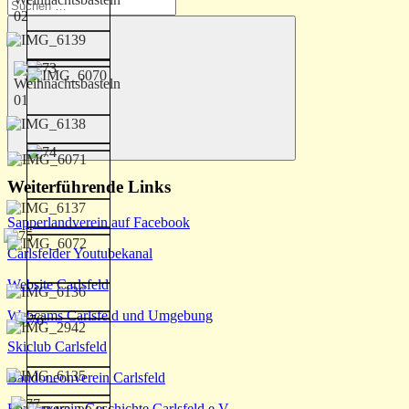
Suchen
nach:
Suchen
Weiterführende Links
Sapperlandverein auf Facebook
Carlsfelder Youtubekanal
Website Carlsfeld
Webcams Carlsfeld und Umgebung
Skiclub Carlsfeld
Bandoneonverein Carlsfeld
Förderverein Geschichte Carlsfeld e.V.