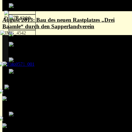
August 2013: Bau des neuen Rastplatzes „Drei
Baamle“ durch den Sapperlandverein