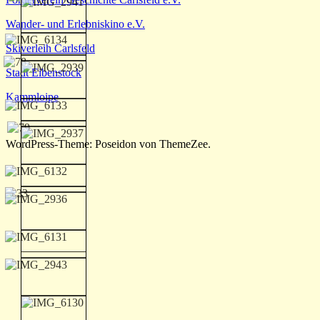
Wander- und Erlebniskino e.V.
Skiverleih Carlsfeld
Stadt Eibenstock
Kammloipe
WordPress-Theme: Poseidon von ThemeZee.