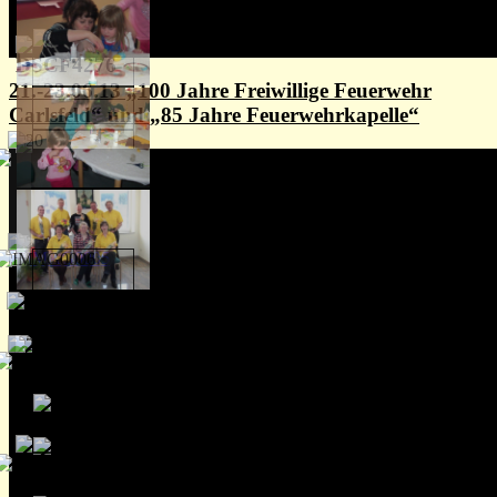
21.-23.06.13 „100 Jahre Freiwillige Feuerwehr
Carlsfeld“ und „85 Jahre Feuerwehrkapelle“