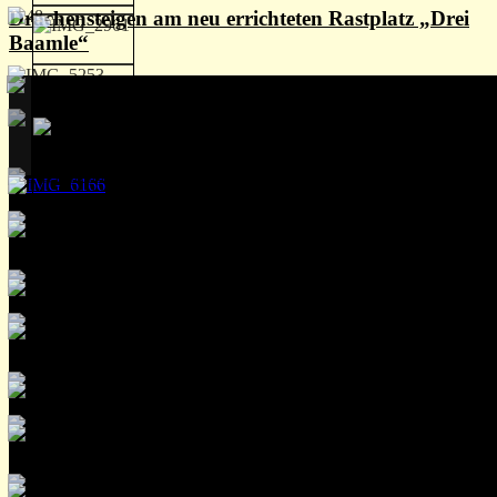
Drachensteigen am neu errichteten Rastplatz „Drei
Baamle“