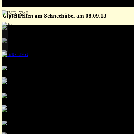
Gipfeltreffen am Schneehübel am 08.09.13