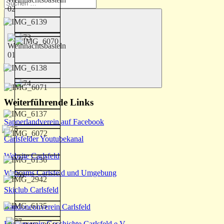
Suchen
nach:
Suchen
Weiterführende Links
Sapperlandverein auf Facebook
Carlsfelder Youtubekanal
Website Carlsfeld
Webcams Carlsfeld und Umgebung
Skiclub Carlsfeld
Bandoneonverein Carlsfeld
Förderverein Geschichte Carlsfeld e.V.