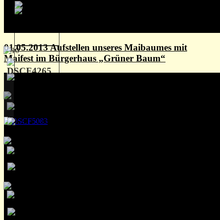
01.05.2013 Aufstellen unseres Maibaumes mit
Maifest im Bürgerhaus „Grüner Baum“