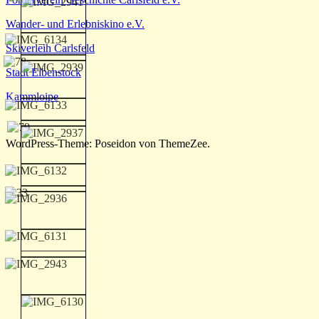
Wander- und Erlebniskino e.V.
Skiverleih Carlsfeld
Stadt Eibenstock
Kammloipe
WordPress-Theme: Poseidon von ThemeZee.