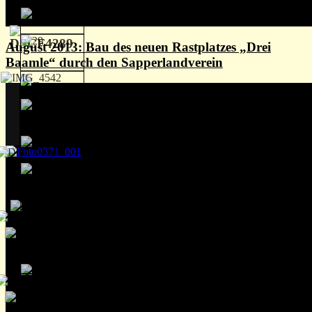
August 2013: Bau des neuen Rastplatzes „Drei
Baamle“ durch den Sapperlandverein