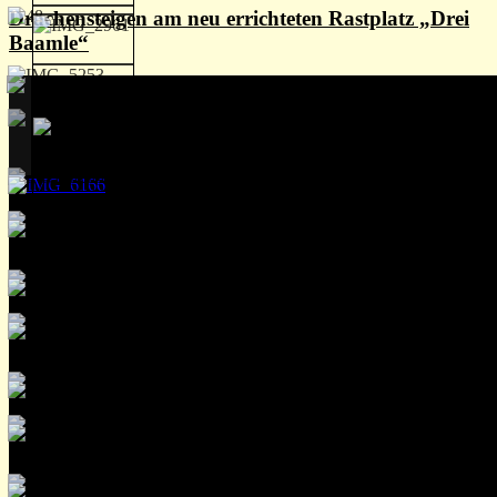
Drachensteigen am neu errichteten Rastplatz „Drei
Baamle“