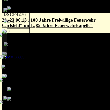
21.-23.06.13 „100 Jahre Freiwillige Feuerwehr
Carlsfeld“ und „85 Jahre Feuerwehrkapelle“