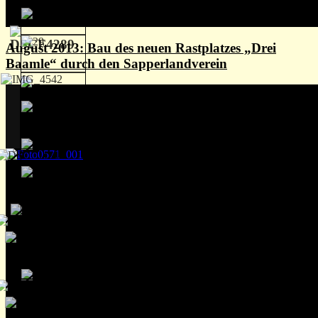
August 2013: Bau des neuen Rastplatzes „Drei
Baamle“ durch den Sapperlandverein