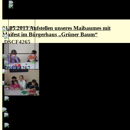
01.05.2013 Aufstellen unseres Maibaumes mit
Maifest im Bürgerhaus „Grüner Baum“