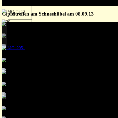
Gipfeltreffen am Schneehübel am 08.09.13