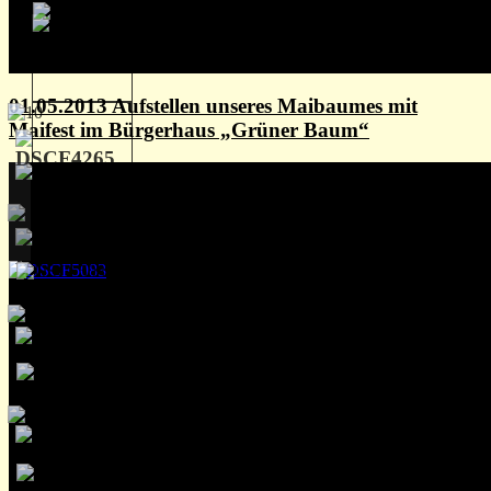
01.05.2013 Aufstellen unseres Maibaumes mit
Maifest im Bürgerhaus „Grüner Baum“