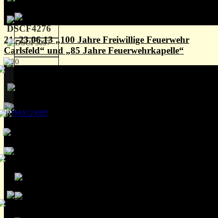
21.-23.06.13 „100 Jahre Freiwillige Feuerwehr
Carlsfeld“ und „85 Jahre Feuerwehrkapelle“