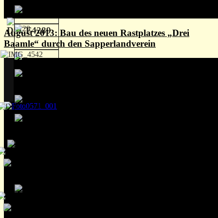
August 2013: Bau des neuen Rastplatzes „Drei
Baamle“ durch den Sapperlandverein