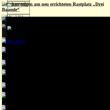
Drachensteigen am neu errichteten Rastplatz „Drei
Baamle“