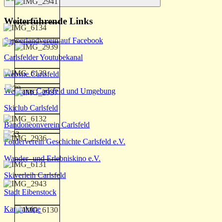
Suchen
Weiterführende Links
Sapperlandverein auf Facebook
Carlsfelder Youtubekanal
Website Carlsfeld
Webcams Carlsfeld und Umgebung
Skiclub Carlsfeld
Bandoneonverein Carlsfeld
Förderverein Geschichte Carlsfeld e.V.
Wander- und Erlebniskino e.V.
Skiverleih Carlsfeld
Stadt Eibenstock
Kammloipe