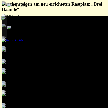
Drachensteigen am neu errichteten Rastplatz „Drei
Baamle“