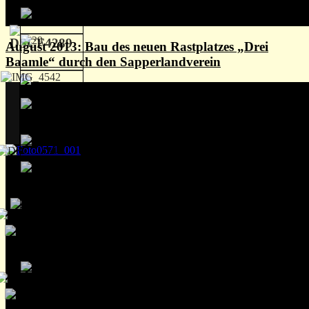
August 2013: Bau des neuen Rastplatzes „Drei
Baamle“ durch den Sapperlandverein