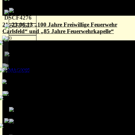
21.-23.06.13 „100 Jahre Freiwillige Feuerwehr
Carlsfeld“ und „85 Jahre Feuerwehrkapelle“