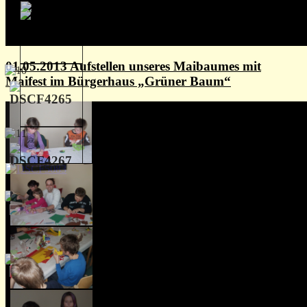
01.05.2013 Aufstellen unseres Maibaumes mit
Maifest im Bürgerhaus „Grüner Baum“