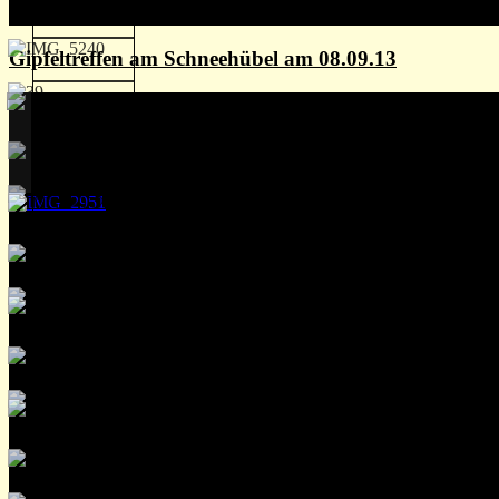
Gipfeltreffen am Schneehübel am 08.09.13