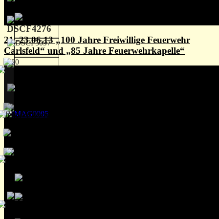
21.-23.06.13 „100 Jahre Freiwillige Feuerwehr
Carlsfeld“ und „85 Jahre Feuerwehrkapelle“