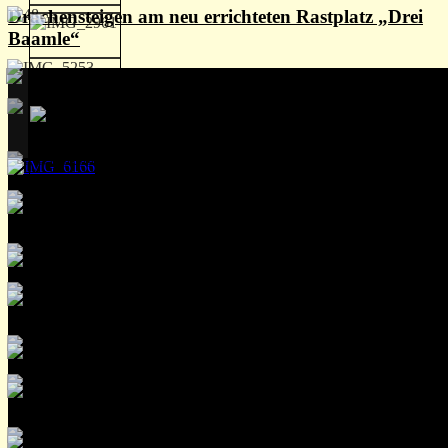
Drachensteigen am neu errichteten Rastplatz „Drei
Baamle“