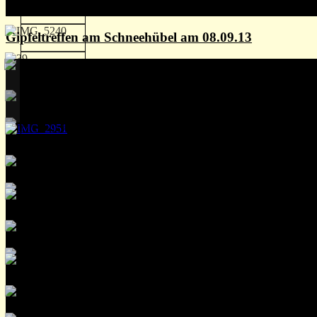
Gipfeltreffen am Schneehübel am 08.09.13