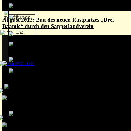
August 2013: Bau des neuen Rastplatzes „Drei
Baamle“ durch den Sapperlandverein