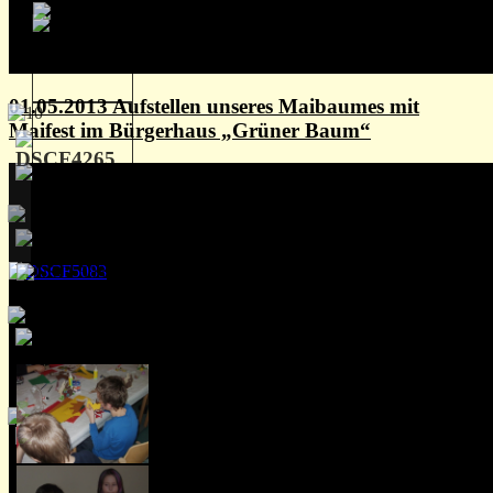
01.05.2013 Aufstellen unseres Maibaumes mit
Maifest im Bürgerhaus „Grüner Baum“