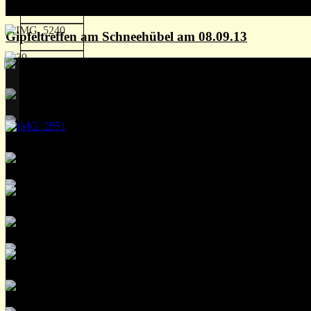
Gipfeltreffen am Schneehübel am 08.09.13