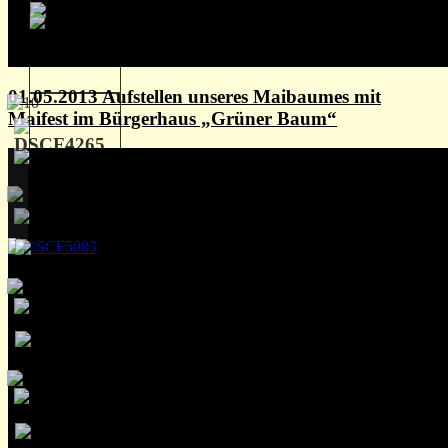
01.05.2013 Aufstellen unseres Maibaumes mit
Maifest im Bürgerhaus „Grüner Baum“