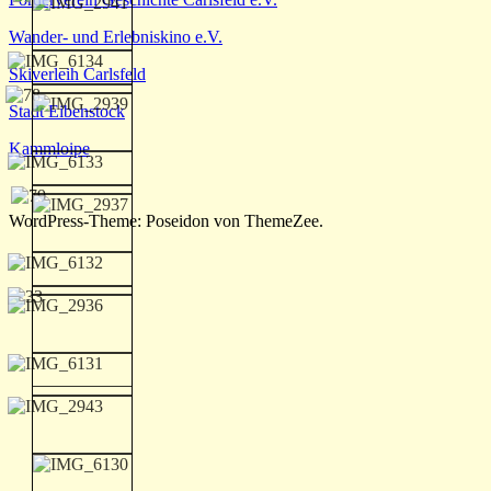
Wander- und Erlebniskino e.V.
Skiverleih Carlsfeld
Stadt Eibenstock
Kammloipe
WordPress-Theme: Poseidon von ThemeZee.