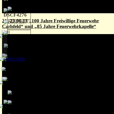
21.-23.06.13 „100 Jahre Freiwillige Feuerwehr
Carlsfeld“ und „85 Jahre Feuerwehrkapelle“