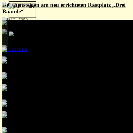
Drachensteigen am neu errichteten Rastplatz „Drei
Baamle“