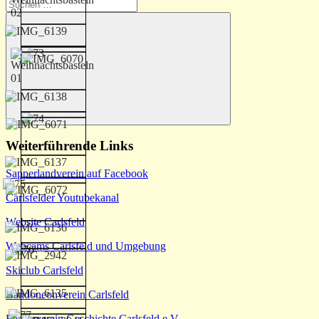
Suchen
nach:
Suchen
Weiterführende Links
Sapperlandverein auf Facebook
Carlsfelder Youtubekanal
Website Carlsfeld
Webcams Carlsfeld und Umgebung
Skiclub Carlsfeld
Bandoneonverein Carlsfeld
Förderverein Geschichte Carlsfeld e.V.