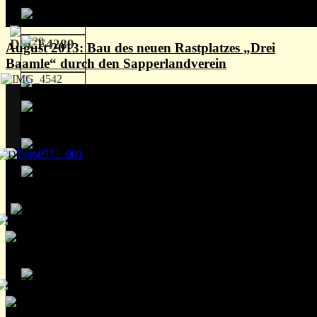
August 2013: Bau des neuen Rastplatzes „Drei
Baamle“ durch den Sapperlandverein