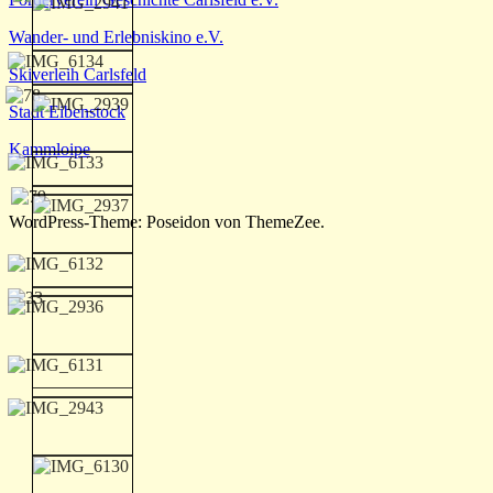
Wander- und Erlebniskino e.V.
Skiverleih Carlsfeld
Stadt Eibenstock
Kammloipe
WordPress-Theme: Poseidon von ThemeZee.