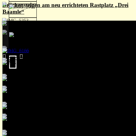
Drachensteigen am neu errichteten Rastplatz „Drei
Baamle“