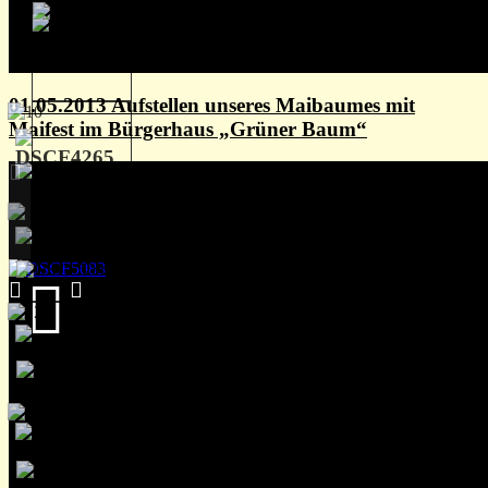
01.05.2013 Aufstellen unseres Maibaumes mit
Maifest im Bürgerhaus „Grüner Baum“