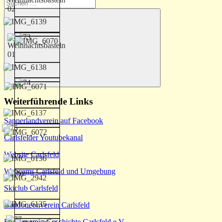
Suchen
nach:
Suchen
Weiterführende Links
Sapperlandverein auf Facebook
Carlsfelder Youtubekanal
Website Carlsfeld
Webcams Carlsfeld und Umgebung
Skiclub Carlsfeld
Bandoneonverein Carlsfeld
Förderverein Geschichte Carlsfeld e.V.