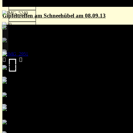
Gipfeltreffen am Schneehübel am 08.09.13