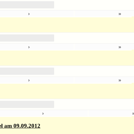
›
»
›
»
›
»
›
el am 09.09.2012