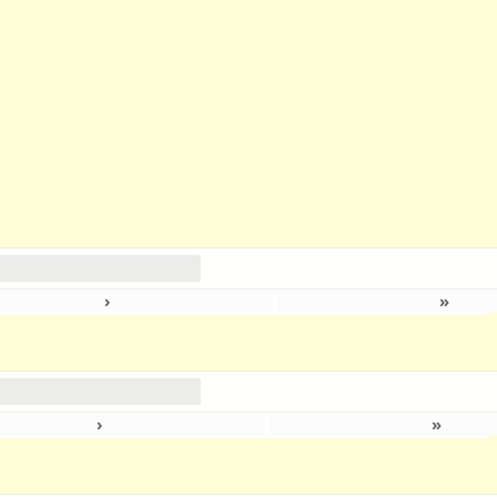
›
»
›
»