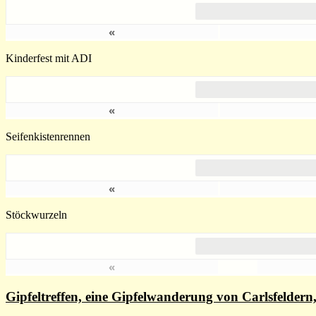
«
Kinderfest mit ADI
«
Seifenkistenrennen
«
Stöckwurzeln
«
Gipfeltreffen, eine Gipfelwanderung von Carlsfelde