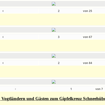
‹
von
25
‹
von
67
‹
von
84
‹
von
7
rn, Vogtländern und Gästen zum Gipfelkreuz Schneehüb