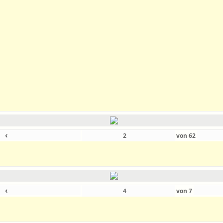
‹
von
62
‹
von
7