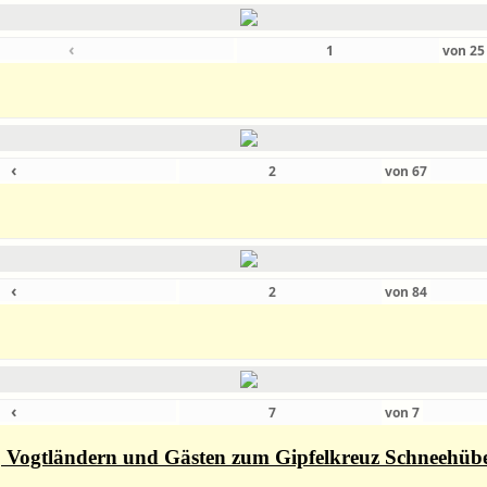
‹
von
2
‹
von
67
‹
von
84
‹
von
7
rn, Vogtländern und Gästen zum Gipfelkreuz Schneehüb