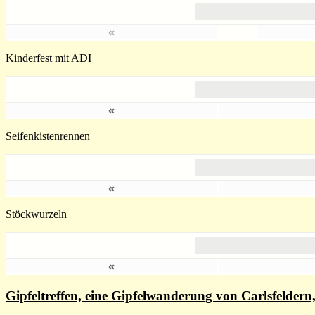
«
Kinderfest mit ADI
«
Seifenkistenrennen
«
Stöckwurzeln
«
Gipfeltreffen, eine Gipfelwanderung von Carlsfelde