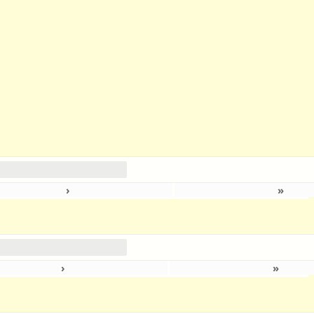
›
»
›
»