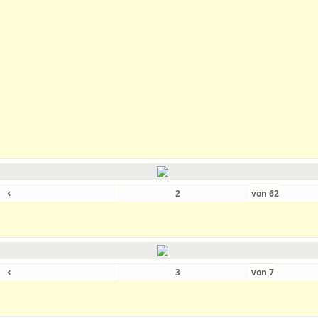
‹
von
62
‹
von
7