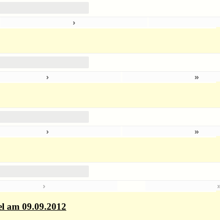
›
5
›
»
›
»
›
el am 09.09.2012