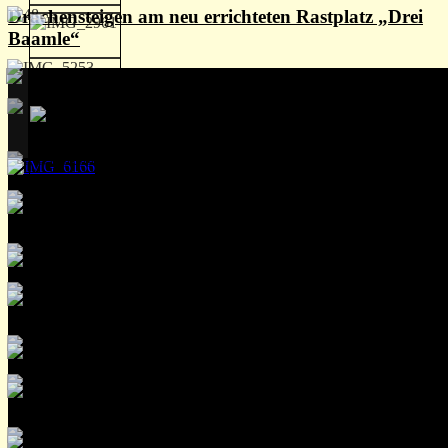
Drachensteigen am neu errichteten Rastplatz „Drei
Baamle“