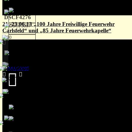
21.-23.06.13 „100 Jahre Freiwillige Feuerwehr
Carlsfeld“ und „85 Jahre Feuerwehrkapelle“