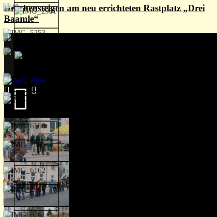
Drachensteigen am neu errichteten Rastplatz „Drei
Baamle“