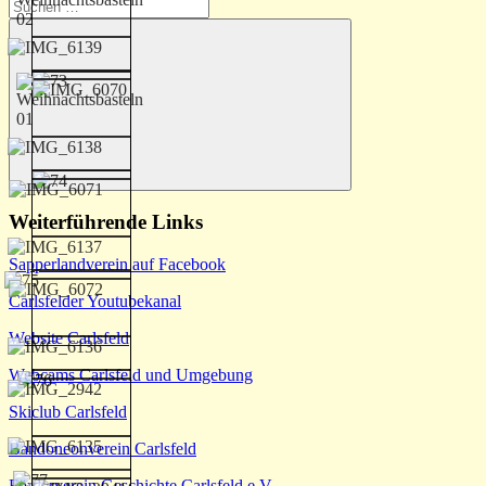
Suchen
nach:
Suchen
Weiterführende Links
Sapperlandverein auf Facebook
Carlsfelder Youtubekanal
Website Carlsfeld
Webcams Carlsfeld und Umgebung
Skiclub Carlsfeld
Bandoneonverein Carlsfeld
Förderverein Geschichte Carlsfeld e.V.