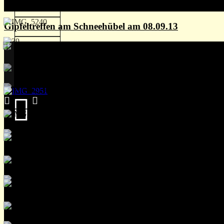
Gipfeltreffen am Schneehübel am 08.09.13