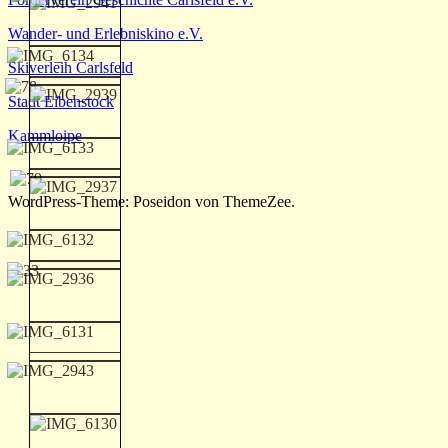
Wander- und Erlebniskino e.V.
Skiverleih Carlsfeld
Stadt Eibenstock
Kammloipe
WordPress-Theme: Poseidon von ThemeZee.