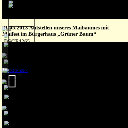
01.05.2013 Aufstellen unseres Maibaumes mit
Maifest im Bürgerhaus „Grüner Baum“