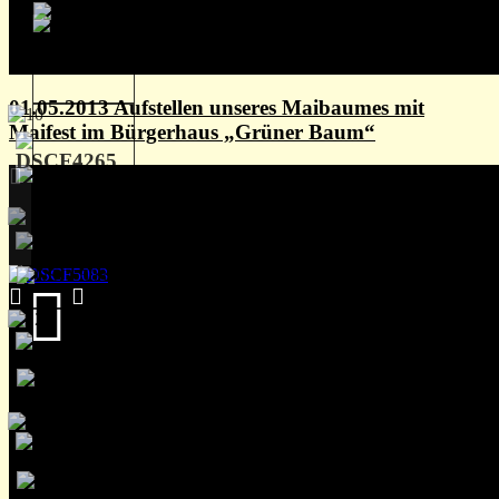
01.05.2013 Aufstellen unseres Maibaumes mit
Maifest im Bürgerhaus „Grüner Baum“