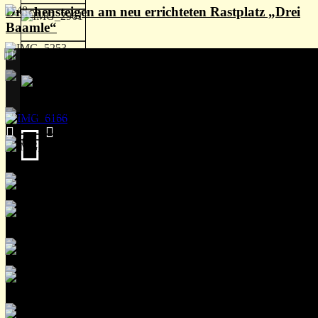
Drachensteigen am neu errichteten Rastplatz „Drei
Baamle“