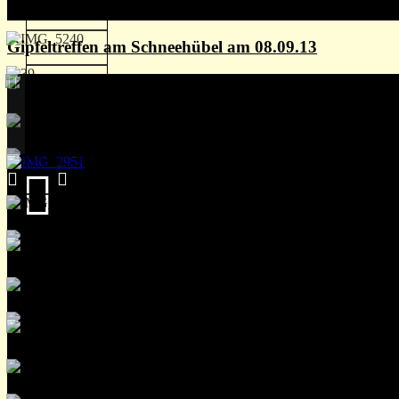
Gipfeltreffen am Schneehübel am 08.09.13