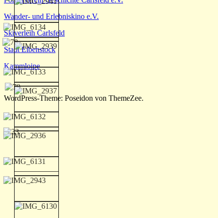
Wander- und Erlebniskino e.V.
Skiverleih Carlsfeld
Stadt Eibenstock
Kammloipe
WordPress-Theme: Poseidon von ThemeZee.