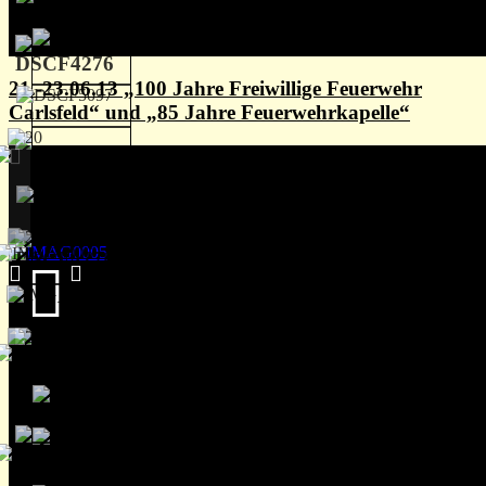
21.-23.06.13 „100 Jahre Freiwillige Feuerwehr
Carlsfeld“ und „85 Jahre Feuerwehrkapelle“