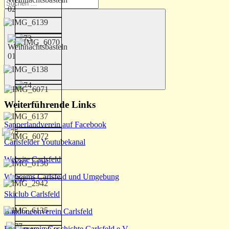
Suchen
nach:
Suchen
Weiterführende Links
Sapperlandverein auf Facebook
Carlsfelder Youtubekanal
Website Carlsfeld
Webcams Carlsfeld und Umgebung
Skiclub Carlsfeld
Bandoneonverein Carlsfeld
Förderverein Geschichte Carlsfeld e.V.