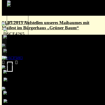
01.05.2013 Aufstellen unseres Maibaumes mit
Maifest im Bürgerhaus „Grüner Baum“