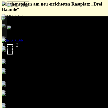
Drachensteigen am neu errichteten Rastplatz „Drei
Baamle“