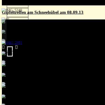
Gipfeltreffen am Schneehübel am 08.09.13