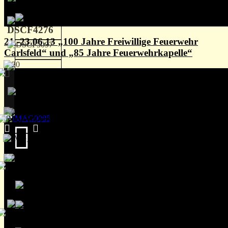
21.-23.06.13 „100 Jahre Freiwillige Feuerwehr
Carlsfeld“ und „85 Jahre Feuerwehrkapelle“