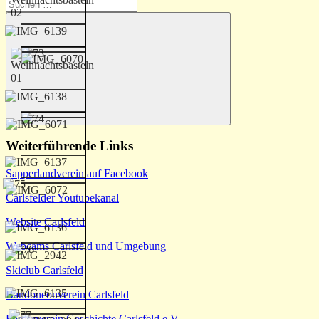
Suchen
nach:
Suchen
Weiterführende Links
Sapperlandverein auf Facebook
Carlsfelder Youtubekanal
Website Carlsfeld
Webcams Carlsfeld und Umgebung
Skiclub Carlsfeld
Bandoneonverein Carlsfeld
Förderverein Geschichte Carlsfeld e.V.