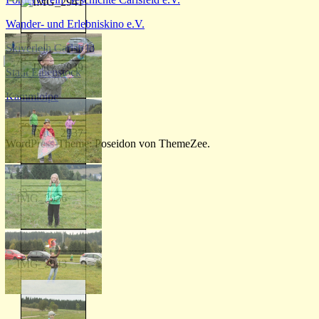
Wander- und Erlebniskino e.V.
Skiverleih Carlsfeld
Stadt Eibenstock
Kammloipe
WordPress-Theme: Poseidon von ThemeZee.