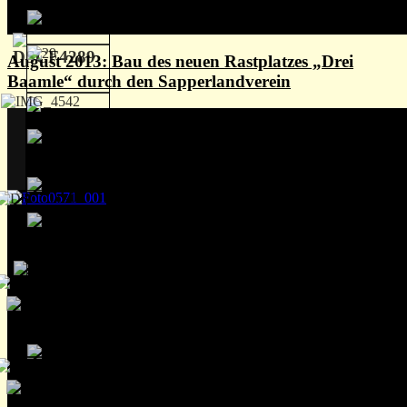
August 2013: Bau des neuen Rastplatzes „Drei
Baamle“ durch den Sapperlandverein