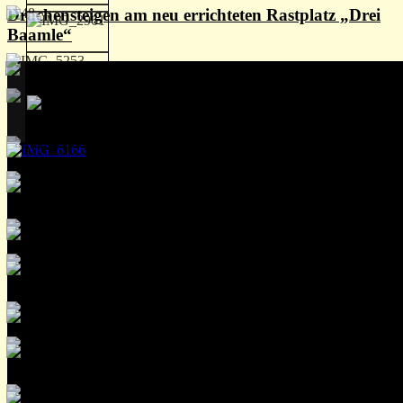
Drachensteigen am neu errichteten Rastplatz „Drei
Baamle“