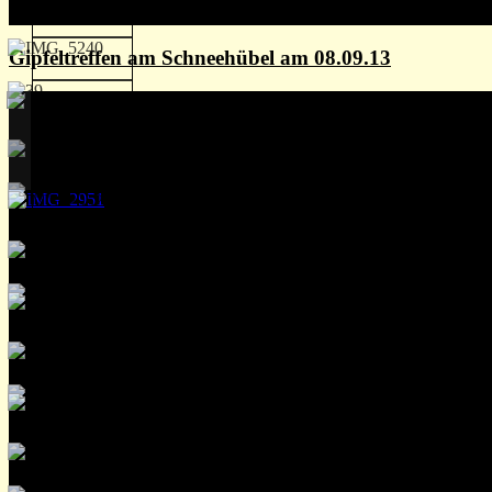
Gipfeltreffen am Schneehübel am 08.09.13