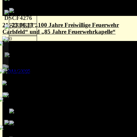
21.-23.06.13 „100 Jahre Freiwillige Feuerwehr
Carlsfeld“ und „85 Jahre Feuerwehrkapelle“