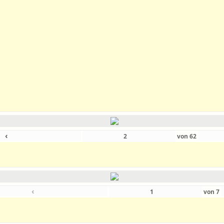
‹
von
62
‹
von
7