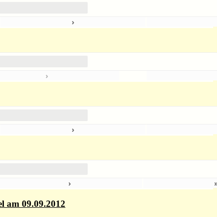
›
5
›
›
4
›
el am 09.09.2012