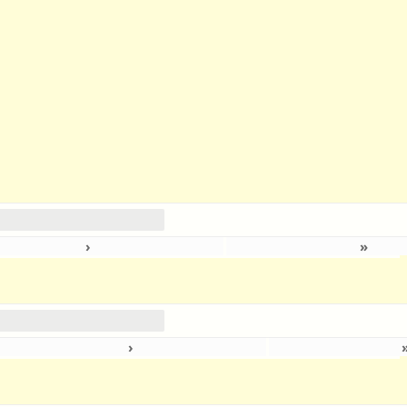
›
»
›