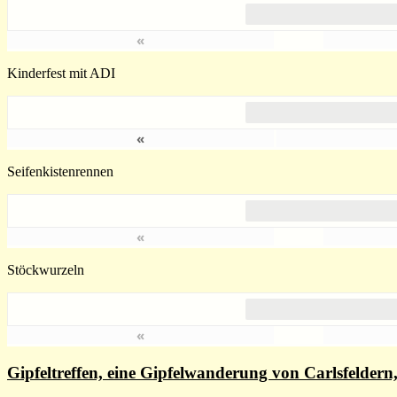
«
Kinderfest mit ADI
«
Seifenkistenrennen
«
Stöckwurzeln
«
Gipfeltreffen, eine Gipfelwanderung von Carlsfelde