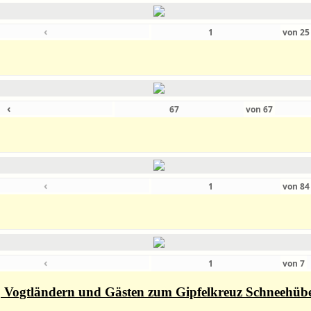
‹
von
2
‹
von
67
‹
von
8
‹
von
7
rn, Vogtländern und Gästen zum Gipfelkreuz Schneehüb