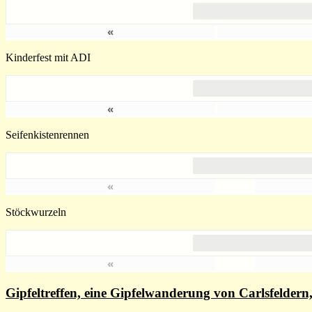
«
Kinderfest mit ADI
«
Seifenkistenrennen
«
Stöckwurzeln
«
Gipfeltreffen, eine Gipfelwanderung von Carlsfelde