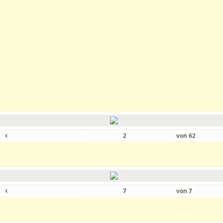
‹
von
62
‹
von
7