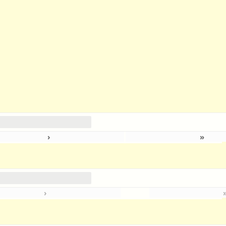
›
»
›