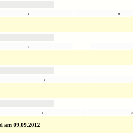
›
»
›
›
4
›
el am 09.09.2012