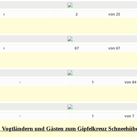
‹
von
25
‹
von
67
‹
von
8
‹
von
7
rn, Vogtländern und Gästen zum Gipfelkreuz Schneehüb