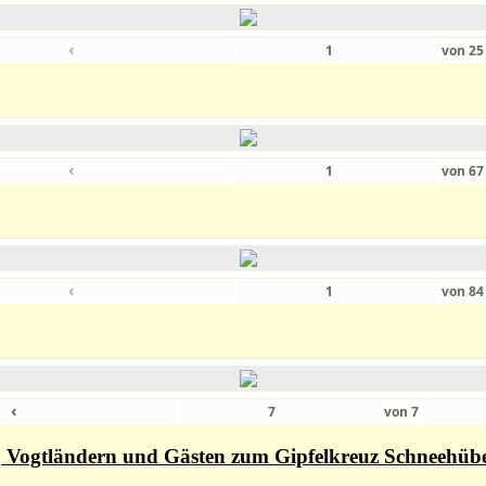
‹
von
2
‹
von
6
‹
von
8
‹
von
7
rn, Vogtländern und Gästen zum Gipfelkreuz Schneehüb