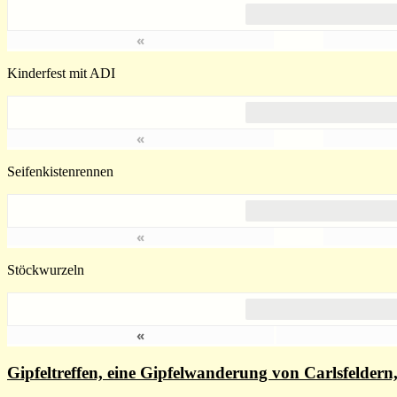
«
Kinderfest mit ADI
«
Seifenkistenrennen
«
Stöckwurzeln
«
Gipfeltreffen, eine Gipfelwanderung von Carlsfelde