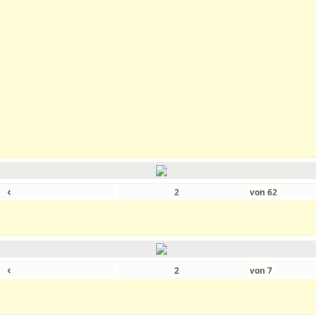
‹
von
62
‹
von
7