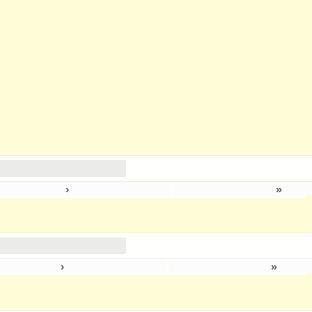
›
»
›
»