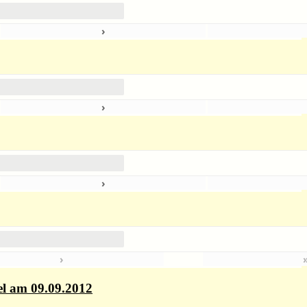
›
5
›
7
›
4
›
el am 09.09.2012