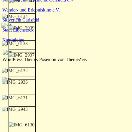
Wander- und Erlebniskino e.V.
Skiverleih Carlsfeld
Stadt Eibenstock
Kammloipe
WordPress-Theme: Poseidon von ThemeZee.