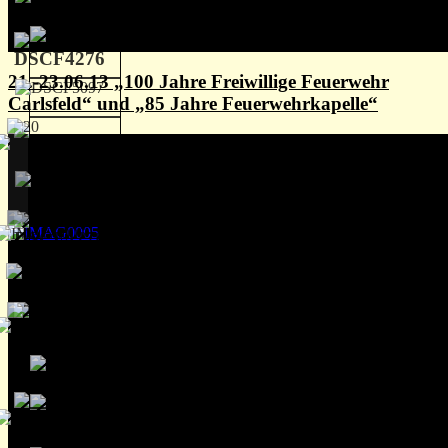
21.-23.06.13 „100 Jahre Freiwillige Feuerwehr
Carlsfeld“ und „85 Jahre Feuerwehrkapelle“