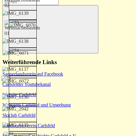
Suchen
nach:
Suchen
Weiterführende Links
Sapperlandverein auf Facebook
Carlsfelder Youtubekanal
Website Carlsfeld
Webcams Carlsfeld und Umgebung
Skiclub Carlsfeld
Bandoneonverein Carlsfeld
Förderverein Geschichte Carlsfeld e.V.