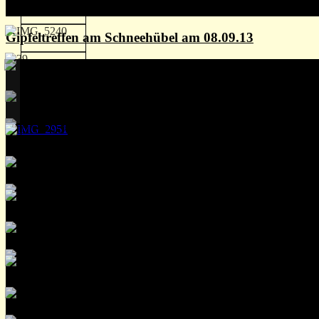
Gipfeltreffen am Schneehübel am 08.09.13