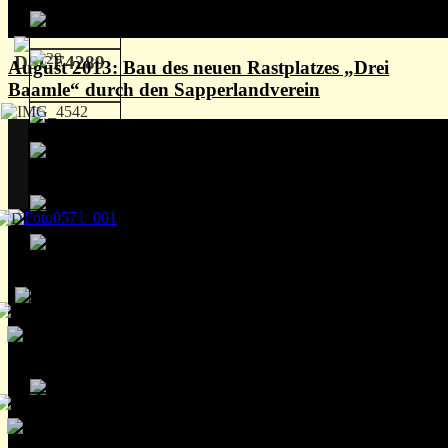
August 2013: Bau des neuen Rastplatzes „Drei
Baamle“ durch den Sapperlandverein