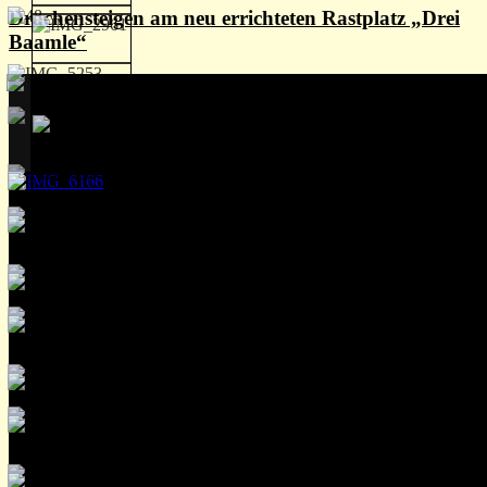
Drachensteigen am neu errichteten Rastplatz „Drei
Baamle“