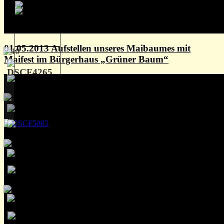
01.05.2013 Aufstellen unseres Maibaumes mit
Maifest im Bürgerhaus „Grüner Baum“