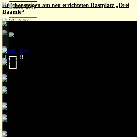
Drachensteigen am neu errichteten Rastplatz „Drei
Baamle“