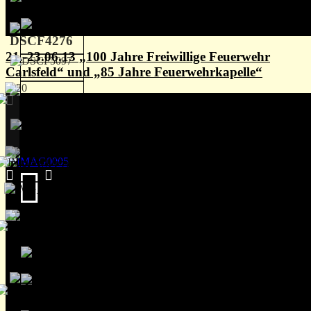
21.-23.06.13 „100 Jahre Freiwillige Feuerwehr
Carlsfeld“ und „85 Jahre Feuerwehrkapelle“