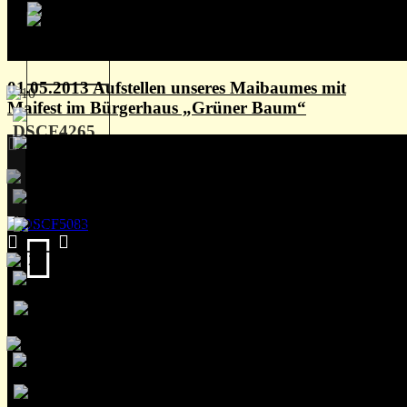
01.05.2013 Aufstellen unseres Maibaumes mit
Maifest im Bürgerhaus „Grüner Baum“