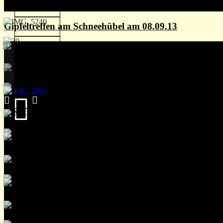
Gipfeltreffen am Schneehübel am 08.09.13