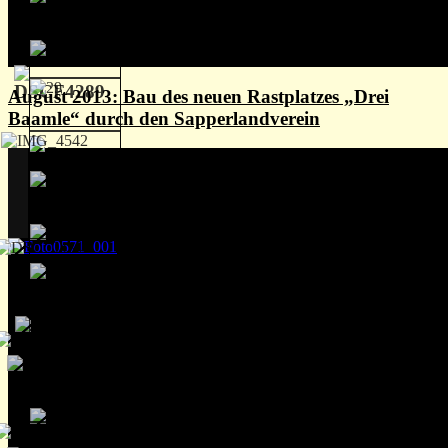
August 2013: Bau des neuen Rastplatzes „Drei
Baamle“ durch den Sapperlandverein