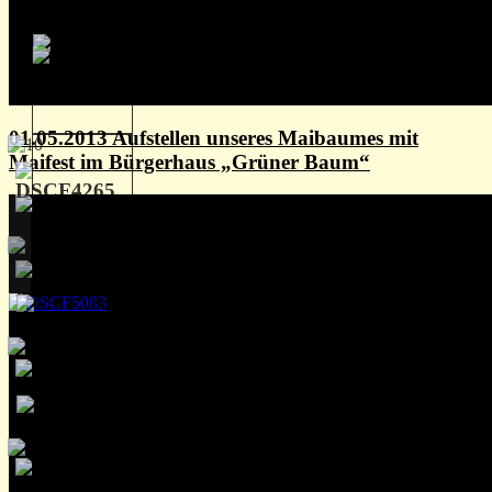
01.05.2013 Aufstellen unseres Maibaumes mit
Maifest im Bürgerhaus „Grüner Baum“