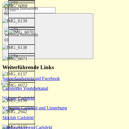
Suchen
nach:
Suchen
Weiterführende Links
Sapperlandverein auf Facebook
Carlsfelder Youtubekanal
Website Carlsfeld
Webcams Carlsfeld und Umgebung
Skiclub Carlsfeld
Bandoneonverein Carlsfeld