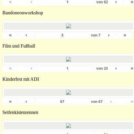
«
‹
›
»
von
62
Bandoneonworkshop
«
‹
›
»
von
7
Film und Fußball
«
‹
›
»
von
25
Kinderfest mit ADI
«
‹
›
»
von
67
Seifenkistenrennen