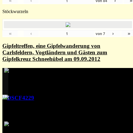
«
‹
›
»
von
84
Stöckwurzeln
«
‹
›
»
von
7
Gipfeltreffen, eine Gipfelwanderung von
Carlsfeldern, Vogtländern und Gästen zum
Gipfelkreuz Schneehübel am 09.09.2012