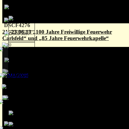
21.-23.06.13 „100 Jahre Freiwillige Feuerwehr
Carlsfeld“ und „85 Jahre Feuerwehrkapelle“