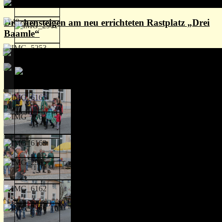
Drachensteigen am neu errichteten Rastplatz „Drei
Baamle“