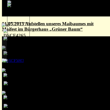
01.05.2013 Aufstellen unseres Maibaumes mit
Maifest im Bürgerhaus „Grüner Baum“