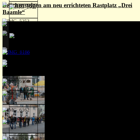
Drachensteigen am neu errichteten Rastplatz „Drei
Baamle“