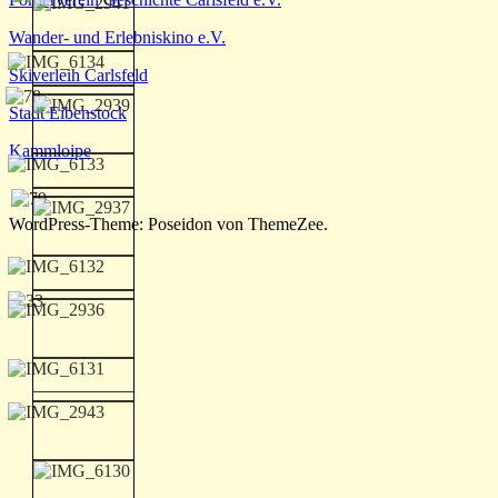
Wander- und Erlebniskino e.V.
Skiverleih Carlsfeld
Stadt Eibenstock
Kammloipe
WordPress-Theme: Poseidon von ThemeZee.