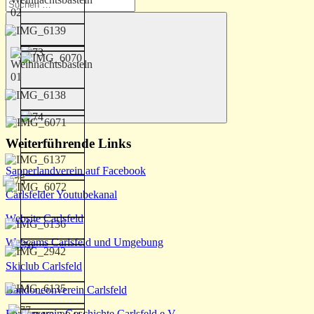
Suchen
nach:
Suchen
Weiterführende Links
Sapperlandverein auf Facebook
Carlsfelder Youtubekanal
Website Carlsfeld
Webcams Carlsfeld und Umgebung
Skiclub Carlsfeld
Bandoneonverein Carlsfeld
Förderverein Geschichte Carlsfeld e.V.