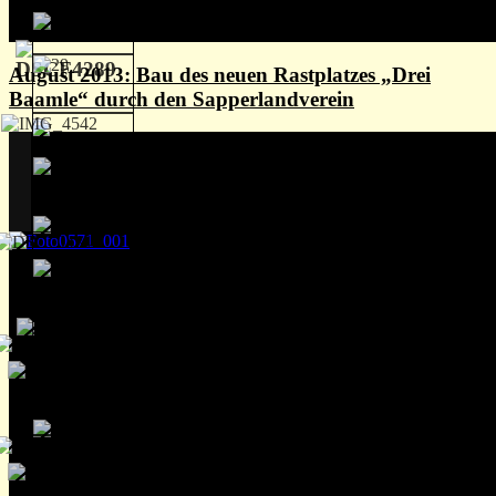
August 2013: Bau des neuen Rastplatzes „Drei
Baamle“ durch den Sapperlandverein