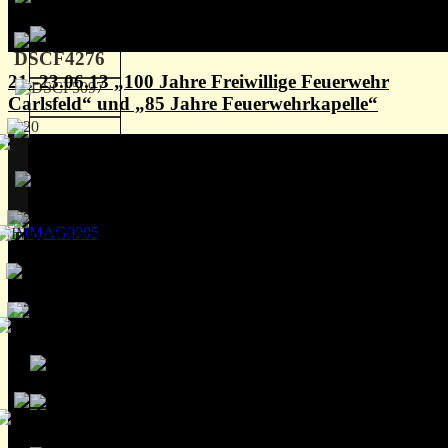
21.-23.06.13 „100 Jahre Freiwillige Feuerwehr
Carlsfeld“ und „85 Jahre Feuerwehrkapelle“