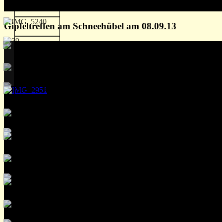
Gipfeltreffen am Schneehübel am 08.09.13