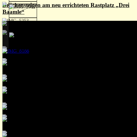
Drachensteigen am neu errichteten Rastplatz „Drei
Baamle“