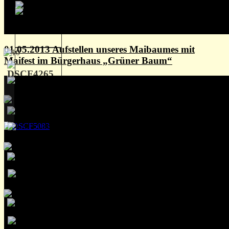
01.05.2013 Aufstellen unseres Maibaumes mit
Maifest im Bürgerhaus „Grüner Baum“