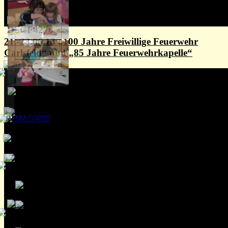
21.-23.06.13 „100 Jahre Freiwillige Feuerwehr
Carlsfeld“ und „85 Jahre Feuerwehrkapelle“