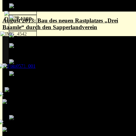
August 2013: Bau des neuen Rastplatzes „Drei
Baamle“ durch den Sapperlandverein