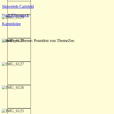
Skiverleih Carlsfeld
Stadt Eibenstock
Kammloipe
WordPress-Theme: Poseidon von ThemeZee.