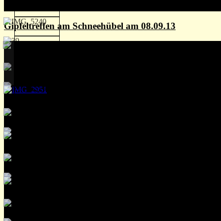
Gipfeltreffen am Schneehübel am 08.09.13