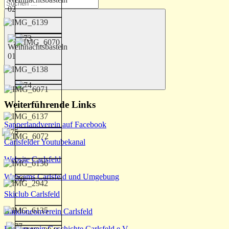
Suchen
nach:
Suchen
Weiterführende Links
Sapperlandverein auf Facebook
Carlsfelder Youtubekanal
Website Carlsfeld
Webcams Carlsfeld und Umgebung
Skiclub Carlsfeld
Bandoneonverein Carlsfeld
Förderverein Geschichte Carlsfeld e.V.