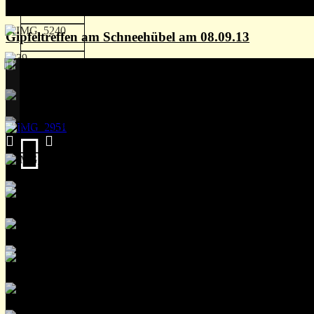
Gipfeltreffen am Schneehübel am 08.09.13