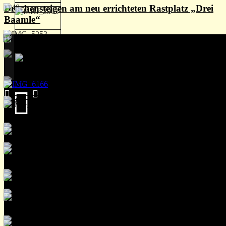
Drachensteigen am neu errichteten Rastplatz „Drei
Baamle“