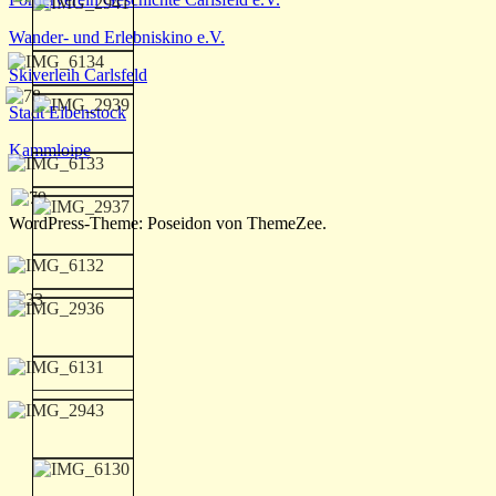
Wander- und Erlebniskino e.V.
Skiverleih Carlsfeld
Stadt Eibenstock
Kammloipe
WordPress-Theme: Poseidon von ThemeZee.