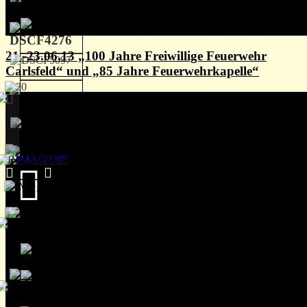
21.-23.06.13 „100 Jahre Freiwillige Feuerwehr
Carlsfeld“ und „85 Jahre Feuerwehrkapelle“