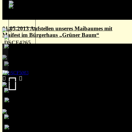
01.05.2013 Aufstellen unseres Maibaumes mit
Maifest im Bürgerhaus „Grüner Baum“