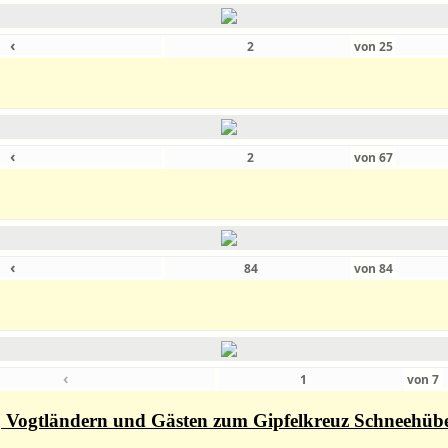
‹
von
25
‹
von
67
‹
von
84
‹
von
7
rn, Vogtländern und Gästen zum Gipfelkreuz Schneehüb