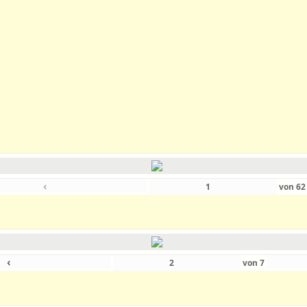
‹
von
6
‹
von
7