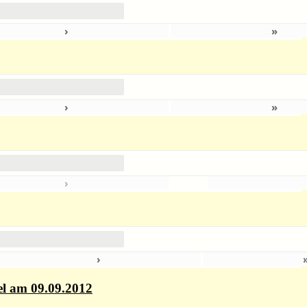
›
»
›
»
›
›
el am 09.09.2012