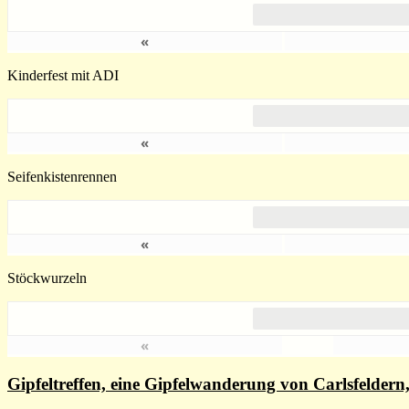
«
Kinderfest mit ADI
«
Seifenkistenrennen
«
Stöckwurzeln
«
Gipfeltreffen, eine Gipfelwanderung von Carlsfelde