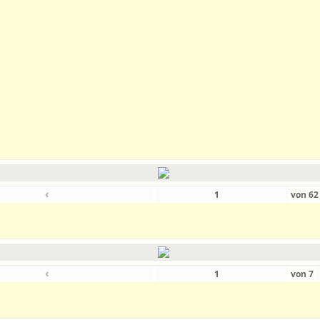
‹
von
6
‹
von
7