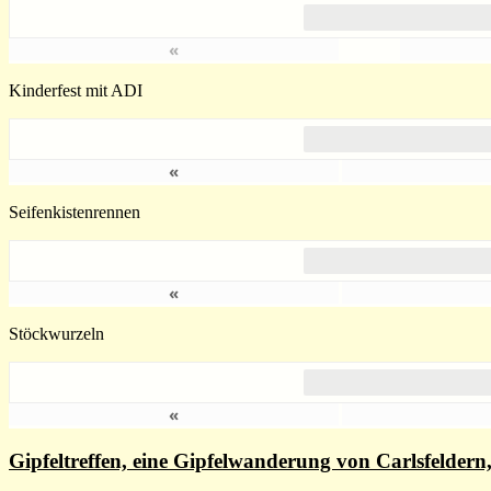
«
Kinderfest mit ADI
«
Seifenkistenrennen
«
Stöckwurzeln
«
Gipfeltreffen, eine Gipfelwanderung von Carlsfelde