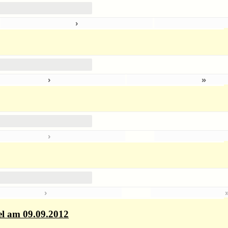
›
5
›
»
›
›
el am 09.09.2012