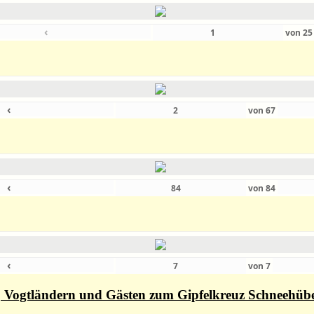
‹
von
2
‹
von
67
‹
von
84
‹
von
7
rn, Vogtländern und Gästen zum Gipfelkreuz Schneehüb