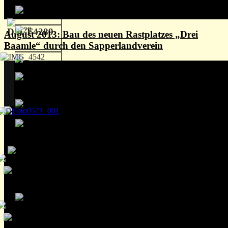
August 2013: Bau des neuen Rastplatzes „Drei
Baamle“ durch den Sapperlandverein