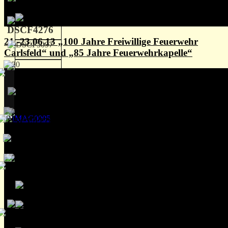
21.-23.06.13 „100 Jahre Freiwillige Feuerwehr
Carlsfeld“ und „85 Jahre Feuerwehrkapelle“