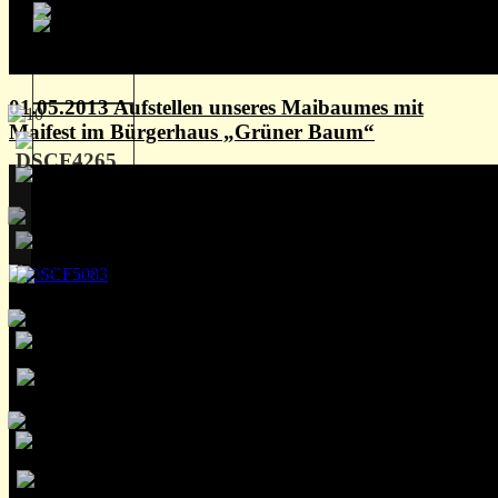
01.05.2013 Aufstellen unseres Maibaumes mit
Maifest im Bürgerhaus „Grüner Baum“