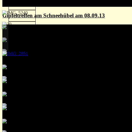
Gipfeltreffen am Schneehübel am 08.09.13