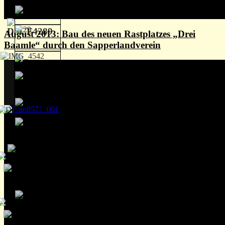
August 2013: Bau des neuen Rastplatzes „Drei
Baamle“ durch den Sapperlandverein