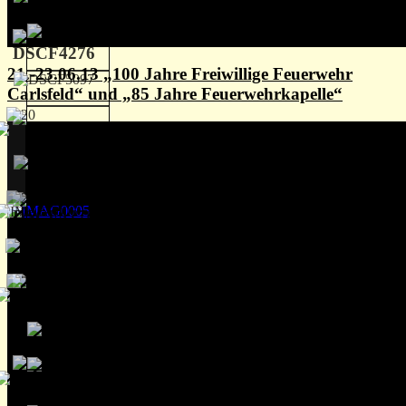
21.-23.06.13 „100 Jahre Freiwillige Feuerwehr
Carlsfeld“ und „85 Jahre Feuerwehrkapelle“