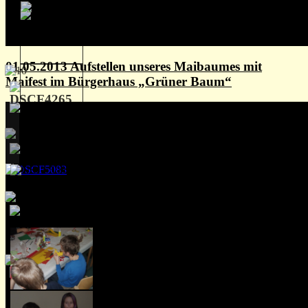
01.05.2013 Aufstellen unseres Maibaumes mit
Maifest im Bürgerhaus „Grüner Baum“