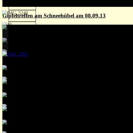
Gipfeltreffen am Schneehübel am 08.09.13