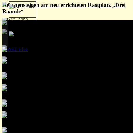
Drachensteigen am neu errichteten Rastplatz „Drei
Baamle“