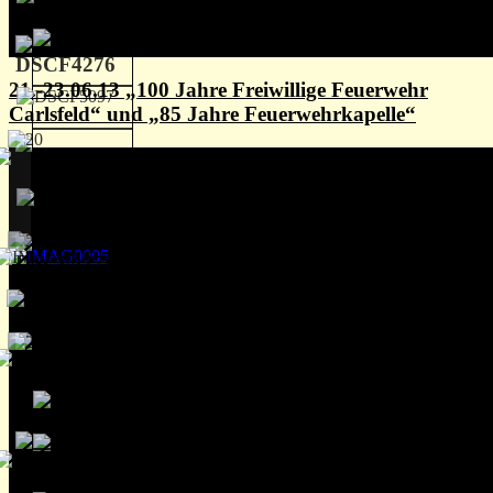
21.-23.06.13 „100 Jahre Freiwillige Feuerwehr
Carlsfeld“ und „85 Jahre Feuerwehrkapelle“