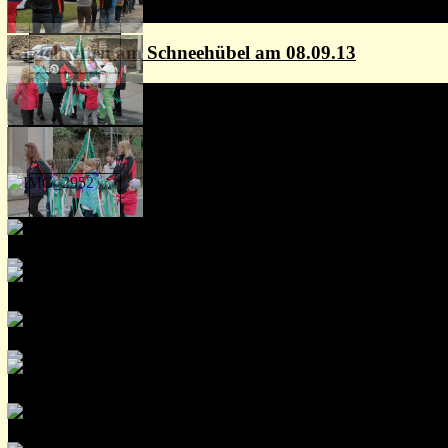
Gipfeltreffen am Schneehübel am 08.09.13