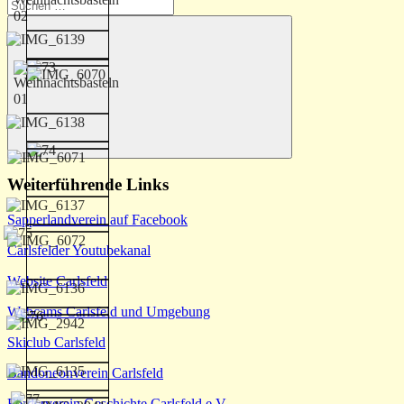
Suchen
nach:
Suchen
Weiterführende Links
Sapperlandverein auf Facebook
Carlsfelder Youtubekanal
Website Carlsfeld
Webcams Carlsfeld und Umgebung
Skiclub Carlsfeld
Bandoneonverein Carlsfeld
Förderverein Geschichte Carlsfeld e.V.