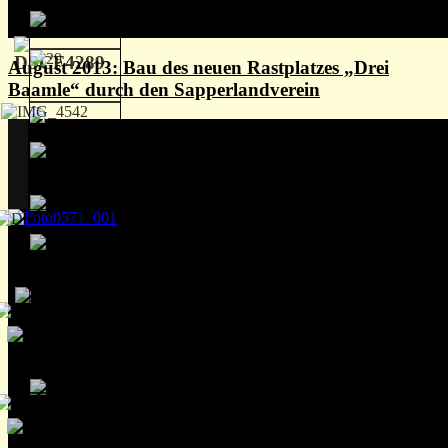
August 2013: Bau des neuen Rastplatzes „Drei
Baamle“ durch den Sapperlandverein