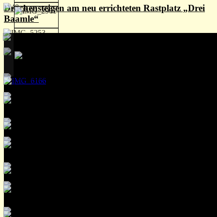
Drachensteigen am neu errichteten Rastplatz „Drei
Baamle“