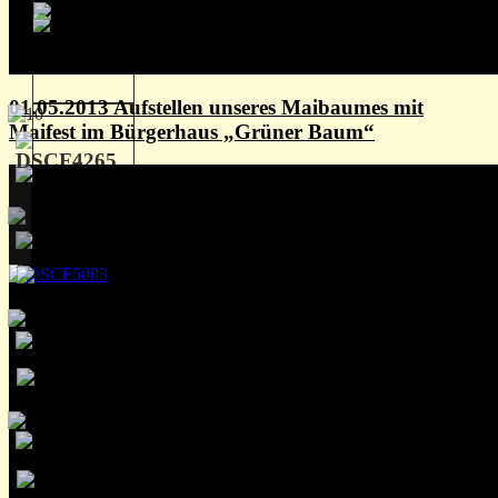
01.05.2013 Aufstellen unseres Maibaumes mit
Maifest im Bürgerhaus „Grüner Baum“