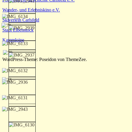
Wander- und Erlebniskino e.V.
Skiverleih Carlsfeld
Stadt Eibenstock
Kammloipe
WordPress-Theme: Poseidon von ThemeZee.