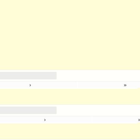
›
»
›