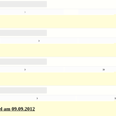
›
›
7
›
»
›
el am 09.09.2012