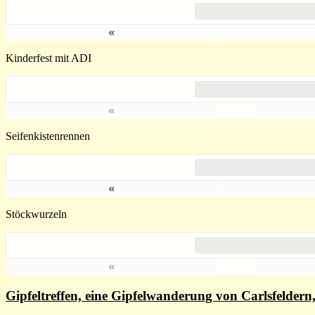
«
Kinderfest mit ADI
«
Seifenkistenrennen
«
Stöckwurzeln
«
Gipfeltreffen, eine Gipfelwanderung von Carlsfelde