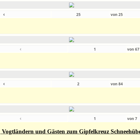
‹
von
25
‹
von
6
‹
von
84
‹
von
7
rn, Vogtländern und Gästen zum Gipfelkreuz Schneehüb