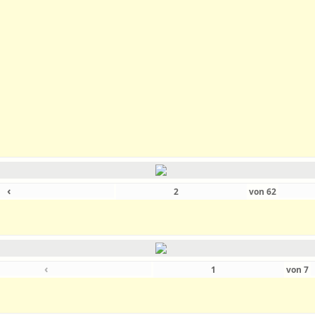
‹
von
62
‹
von
7