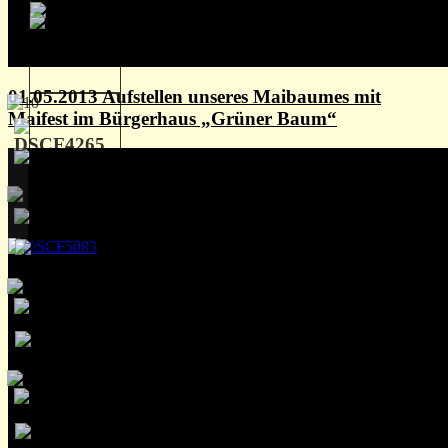
01.05.2013 Aufstellen unseres Maibaumes mit
Maifest im Bürgerhaus „Grüner Baum“