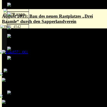
August 2013: Bau des neuen Rastplatzes „Drei
Baamle“ durch den Sapperlandverein