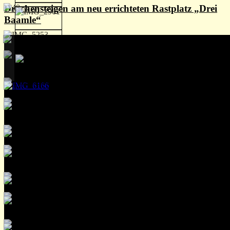
Drachensteigen am neu errichteten Rastplatz „Drei
Baamle“