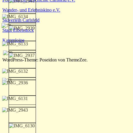
Wander- und Erlebniskino e.V.
Skiverleih Carlsfeld
Stadt Eibenstock
Kammloipe
WordPress-Theme: Poseidon von ThemeZee.