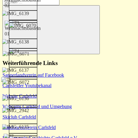
Suchen
nach:
Suchen
Weiterführende Links
Sapperlandverein auf Facebook
Carlsfelder Youtubekanal
Website Carlsfeld
Webcams Carlsfeld und Umgebung
Skiclub Carlsfeld
Bandoneonverein Carlsfeld
Förderverein Geschichte Carlsfeld e.V.