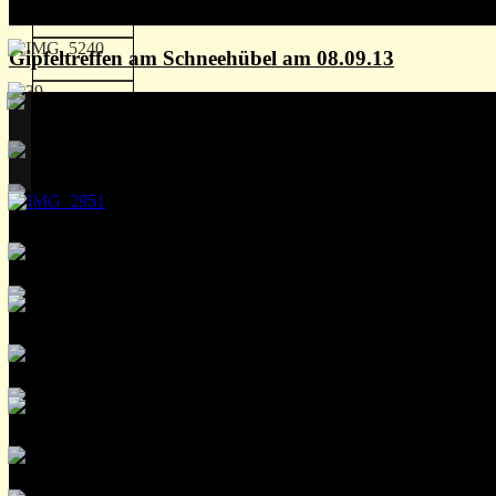
Gipfeltreffen am Schneehübel am 08.09.13