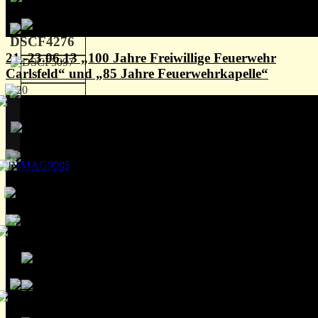
21.-23.06.13 „100 Jahre Freiwillige Feuerwehr
Carlsfeld“ und „85 Jahre Feuerwehrkapelle“