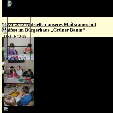
01.05.2013 Aufstellen unseres Maibaumes mit
Maifest im Bürgerhaus „Grüner Baum“