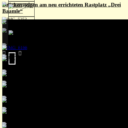
Drachensteigen am neu errichteten Rastplatz „Drei
Baamle“