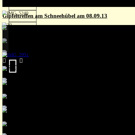
Gipfeltreffen am Schneehübel am 08.09.13