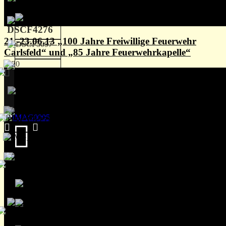
21.-23.06.13 „100 Jahre Freiwillige Feuerwehr
Carlsfeld“ und „85 Jahre Feuerwehrkapelle“