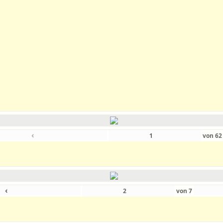
‹
von
6
‹
von
7