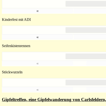
«
Kinderfest mit ADI
«
Seifenkistenrennen
«
Stöckwurzeln
«
Gipfeltreffen, eine Gipfelwanderung von Carlsfelde