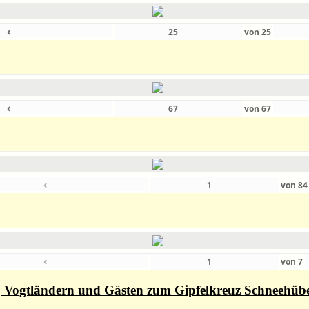
‹
von
25
‹
von
67
‹
von
8
‹
von
7
rn, Vogtländern und Gästen zum Gipfelkreuz Schneehüb