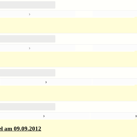
›
›
›
4
›
el am 09.09.2012