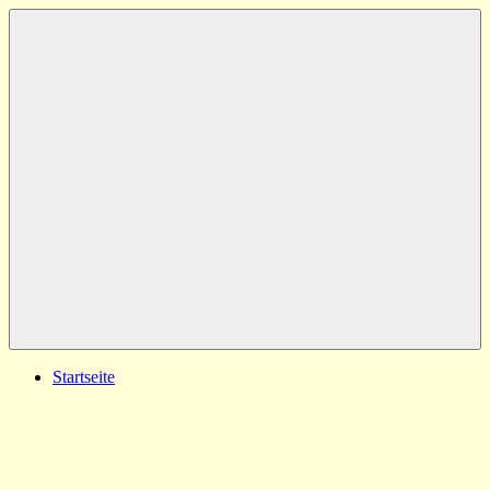
Zum
Inhalt
springen
Menü
Startseite