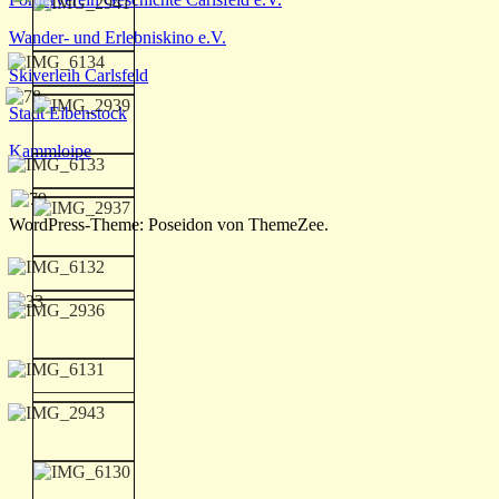
Wander- und Erlebniskino e.V.
Skiverleih Carlsfeld
Stadt Eibenstock
Kammloipe
WordPress-Theme: Poseidon von ThemeZee.