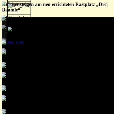
Drachensteigen am neu errichteten Rastplatz „Drei
Baamle“