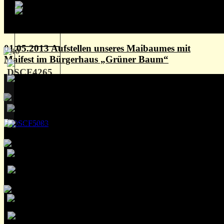
01.05.2013 Aufstellen unseres Maibaumes mit
Maifest im Bürgerhaus „Grüner Baum“