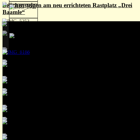
Drachensteigen am neu errichteten Rastplatz „Drei
Baamle“