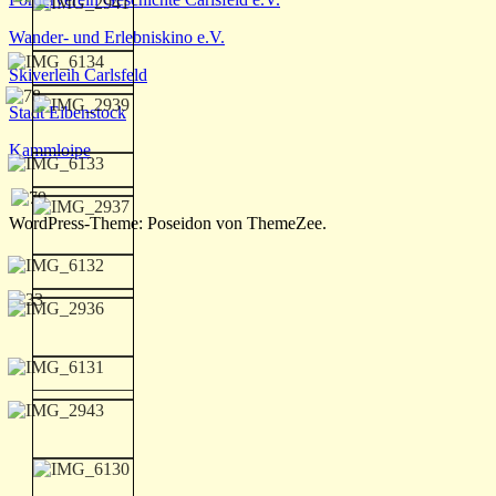
Wander- und Erlebniskino e.V.
Skiverleih Carlsfeld
Stadt Eibenstock
Kammloipe
WordPress-Theme: Poseidon von ThemeZee.