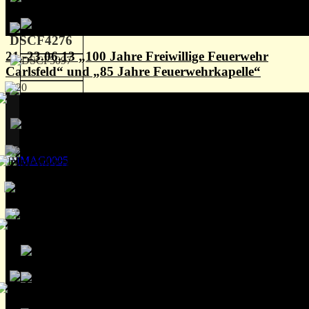
21.-23.06.13 „100 Jahre Freiwillige Feuerwehr
Carlsfeld“ und „85 Jahre Feuerwehrkapelle“