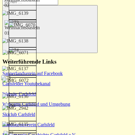
Suchen
nach:
Suchen
Weiterführende Links
Sapperlandverein auf Facebook
Carlsfelder Youtubekanal
Website Carlsfeld
Webcams Carlsfeld und Umgebung
Skiclub Carlsfeld
Bandoneonverein Carlsfeld
Förderverein Geschichte Carlsfeld e.V.