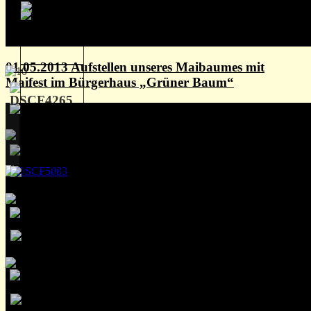
01.05.2013 Aufstellen unseres Maibaumes mit
Maifest im Bürgerhaus „Grüner Baum“