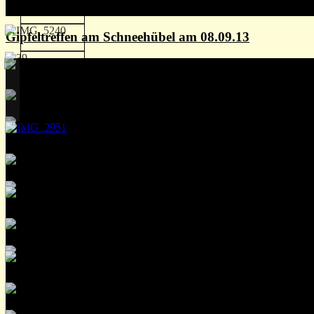
Gipfeltreffen am Schneehübel am 08.09.13