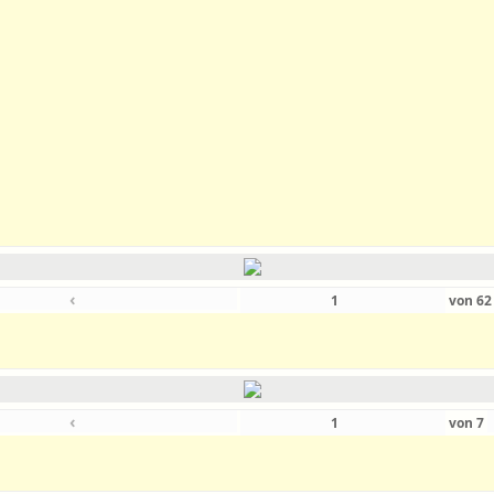
‹
von
6
‹
von
7