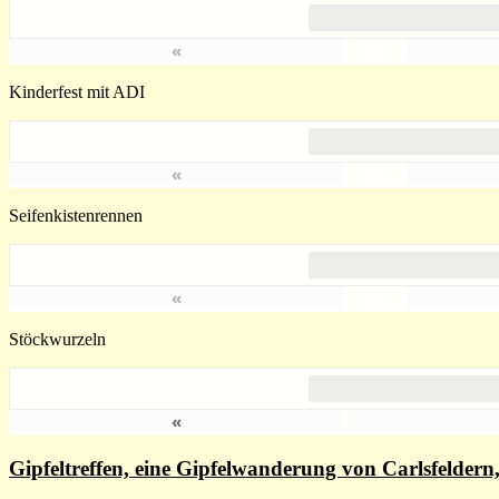
«
Kinderfest mit ADI
«
Seifenkistenrennen
«
Stöckwurzeln
«
Gipfeltreffen, eine Gipfelwanderung von Carlsfelde