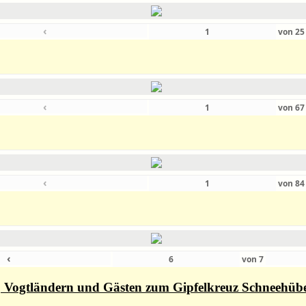
‹
von
2
‹
von
6
‹
von
8
‹
von
7
rn, Vogtländern und Gästen zum Gipfelkreuz Schneehüb