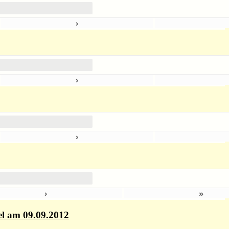
›
5
›
7
›
4
›
»
el am 09.09.2012